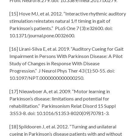
Front Neurol 8:279. doi: 10.3389/fneur.2017.00279.
[15] Hove MJ, et al. 2012. “Interactive rhythmic auditory
stimulation reinstates natural 1/f timing in gait of
Parkinson’s patients.” PLoS One 7 (3):e32600. doi:
10.1371/journal.pone.0032600.
[16] Lirani-Silva E, et al. 2019. “Auditory Cueing for Gait
Impairment in Persons With Parkinson Disease: A Pilot
Study of Changes in Response With Disease
Progression.” J Neurol Phys Ther 43 (1):50-55. doi:
10.1097/NPT.0000000000000250.
[17] Nieuwboer A, et al. 2009. “Motor learning in
Parkinson’s disease: limitations and potential for
rehabilitation.” Parkinsonism Relat Disord 15 Suppl
3:S53-8. doi: 10.1016/S1353-8020(09)70781-3.
[18] Spildooren J, et al. 2012. “Turning and unilateral
cueing in Parkinson’s disease patients with and without