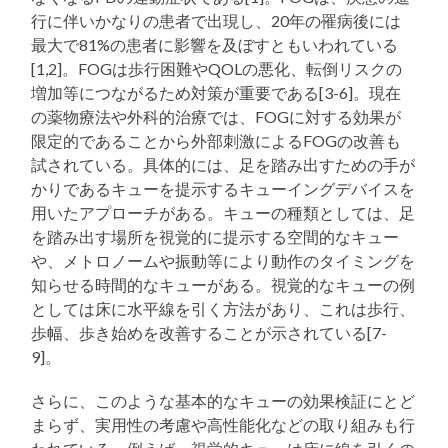
る
行に伴いかなりの患者で出現し、20年の罹病後には
最大で81%の患者に影響を及ぼすともいわれている
[1,2]。FOGは歩行困難やQOLの悪化、転倒リスクの
増加等につながるため対策が重要である[3-6]。現在
の薬物療法や外科的治療では、FOGに対する効果が
限定的であることから外部刺激によるFOGの改善も
試されている。具体的には、足を踏み出すための手が
かりであるキューを提示するキューイングデバイスを
用いたアプローチがある。キューの種類としては、足
を踏み出す場所を視覚的に提示する空間的なキュー
や、メトロノームや振動等により動作のタイミングを
知らせる時間的なキューがある。視覚的なキューの例
としては床に水平線を引く方法があり、これは歩行、
歩幅、歩き始めを改善することが示されている[7-
9]。
さらに、このような基本的なキューの効果検証にとど
まらず、実用性の考慮や高性能化などの取り組みも行