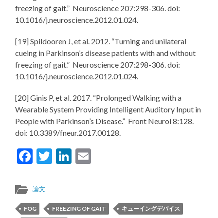
freezing of gait.” Neuroscience 207:298-306. doi:
10.1016/j.neuroscience.2012.01.024.
[19] Spildooren J, et al. 2012. “Turning and unilateral
cueing in Parkinson’s disease patients with and without
freezing of gait.” Neuroscience 207:298-306. doi:
10.1016/j.neuroscience.2012.01.024.
[20] Ginis P, et al. 2017. “Prolonged Walking with a
Wearable System Providing Intelligent Auditory Input in
People with Parkinson’s Disease.” Front Neurol 8:128.
doi: 10.3389/fneur.2017.00128.
Facebook
Twitter
LinkedIn
Email
論文
FOG
FREEZING OF GAIT
キューイングデバイス