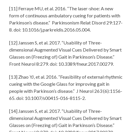
[11] Ferraye MU, et al. 2016. “The laser-shoe: A new
form of continuous ambulatory cueing for patients with
Parkinson’s disease.” Parkinsonism Relat Disord 29:127-
8. doi: 10.1016/j.parkreldis.2016.05.004.
[12] Janssen S, et al. 2017. “Usability of Three-
dimensional Augmented Visual Cues Delivered by Smart
Glasses on (Freezing of) Gait in Parkinson’s Disease.”
Front Neurol 8:279. doi: 10.3389/fneur.2017.00279.
[13] Zhao YJ, et al. 2016. “Feasibility of external rhythmic
cueing with the Google Glass for improving gait in
people with Parkinson’s disease.” J Neurol 263 (6):1156-
65. doi: 10.1007/s00415-016-8115-2.
[14] Janssen S, et al. 2017. “Usability of Three-
dimensional Augmented Visual Cues Delivered by Smart
Glasses on (Freezing of) Gait in Parkinson’s Disease.”