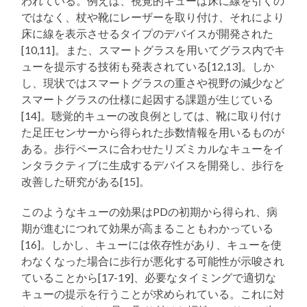
われている。例えば、視覚的キューは床に線を引くの
ではなく、杖や靴にレーザーを取り付け、それにより
床に線を表示させるタイプのデバイスが開発された
[10,11]。また、スマートグラスを用いてグラス内でキ
ューを提示する技術も発表されている[12,13]。しか
し、現状ではスマートグラスの重さや視野の減少など
スマートグラスの仕様に起因する課題が生じている
[14]。聴覚的キューの改良例としては、靴に取り付け
た足圧センサーから得られた歩数情報を用いるものが
ある。歩行ペースに合わせたリズミカルなキューをイ
ンタラクティブに生成するデバイスを開発し、歩行を
改善した研究がある[15]。
このようなキューの効果はPDの初期から得られ、病
期が進むにつれて効果が高まることもわかっている
[16]。しかし、キューには依存性があり、キューを使
わなくなった場合に歩行が悪化する可能性が示唆され
ていることから[17-19]、必要なタイミングで適切な
キューの提示を行うことが求められている。これに対