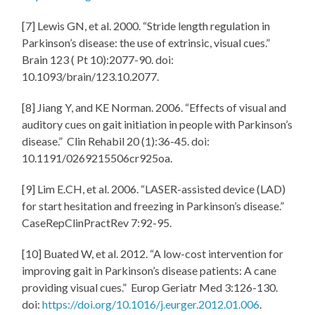
[7] Lewis GN, et al. 2000. “Stride length regulation in
Parkinson’s disease: the use of extrinsic, visual cues.”
Brain 123 ( Pt 10):2077-90. doi:
10.1093/brain/123.10.2077.
[8] Jiang Y, and KE Norman. 2006. “Effects of visual and
auditory cues on gait initiation in people with Parkinson’s
disease.” Clin Rehabil 20 (1):36-45. doi:
10.1191/0269215506cr925oa.
[9] Lim E.CH, et al. 2006. “LASER-assisted device (LAD)
for start hesitation and freezing in Parkinson’s disease.”
CaseRepClinPractRev 7:92-95.
[10] Buated W, et al. 2012. “A low-cost intervention for
improving gait in Parkinson’s disease patients: A cane
providing visual cues.” Europ Geriatr Med 3:126-130.
doi:
https://doi.org/10.1016/j.eurger.2012.01.006
.