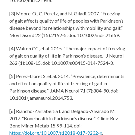
10.1002/mds.21956.
[3] Moore, O., C. Peretz, and N. Giladi. 2007. “Freezing
of gait affects quality of life of peoples with Parkinson’s
disease beyond its relationships with mobility and gait.”
Mov Disord 22 (15):2192-5. doi: 10.1002/mds.21659.
[4] Walton CC, et al. 2015. “The major impact of freezing
of gait on quality of life in Parkinson’s disease.” J Neurol
262 (1):108-15. doi: 10.1007/s00415-014-7524-3.
[5] Perez-Lloret S, et al. 2014. “Prevalence, determinants,
and effect on quality of life of freezing of gait in
Parkinson disease.” JAMA Neurol 71 (7):884-90. doi:
10.1001/jamaneurol.2014.753.
[6] Riancho-Zarrabeitia L and Delgado-Alvarado M
2017. “Bone health in Parkinson’s disease.” Clinic Rev
Bone Miner Metab 15:99-114. doi:
https://doi.org/10.1007/s12018-017-9232-x
.