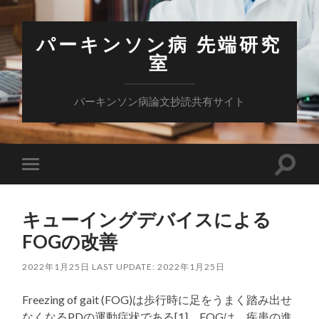
パーキンソン病 先端研究
室
パーキンソン病論文抄読共有サイト
検
モ
索
バ
フ
イ
ィ
ル
ー
キューイングデバイスによる
メ
ル
ニ
FOGの改善
ド
ュ
を
ー
切
を
2022年1月25日
LAST UPDATE: 2022年1月25日
り
切
替
り
え
Freezing of gait (FOG)は歩行時に足をうまく踏み出せ
替
る
え
なくなるPDの運動症状である[1]。FOGは、疾患の進