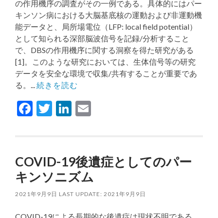
の作用機序の調査がその一例である。具体的にはパー
キンソン病における大脳基底核の運動および非運動機
能データと、局所場電位（LFP: local field potential）
として知られる深部脳波信号を記録/分析すること
で、DBSの作用機序に関する洞察を得た研究がある
[1]。このような研究においては、生体信号等の研究
データを安全な環境で収集/共有することが重要であ
る。...
続きを読む
Facebook
Twitter
LinkedIn
Email
COVID-19後遺症としてのパー
キンソニズム
2021年9月9日
LAST UPDATE: 2021年9月9日
COVID-19による長期的な後遺症は現状不明である