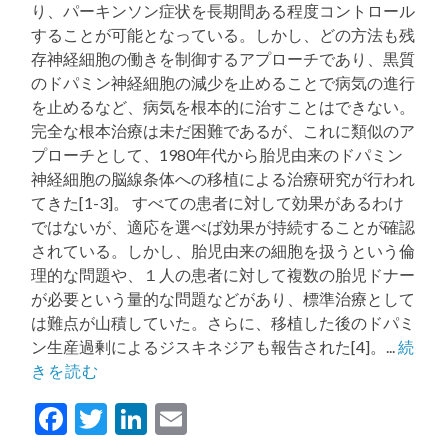
り、パーキンソン症状を長期間ある程度コントロール
することが可能となっている。しかし、どの方法も残
存神経細胞の働きを制御するアプローチであり、黒質
のドパミン神経細胞の減少を止めることで病気の進行
を止めるなど、病気を根本的に治すことはできない。
完全な根本治療は未だ困難であるが、これに類似のア
プローチとして、1980年代から胎児由来のドパミン
神経細胞の脳線条体への移植による治療研究が行われ
てきた[1-3]。 すべての患者に対して効果があるわけ
ではないが、適応を選べば効果が持続することが確認
されている。しかし、胎児由来の細胞を扱うという倫
理的な問題や、１人の患者に対して複数の胎児ドナー
が必要という量的な問題などがあり、標準治療として
は難点が山積していた。さらに、移植した後のドパミ
ン生産過剰によるジスキネジアも報告された[4]。...
続
きを読む
Facebook
Twitter
LinkedIn
Email