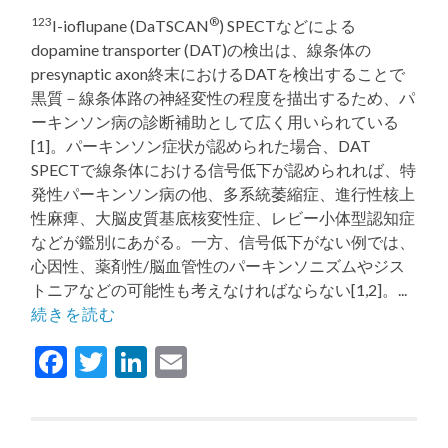
る
123
®
I-ioflupane (DaTSCAN
) SPECTなどによる
dopamine transporter (DAT)の検出は、線条体の
presynaptic axon終末におけるDATを検出することで
黒質－線条体路の神経変性の程度を描出するため、パ
ーキンソン病の診断補助として広く用いられている
[1]。パーキンソン症状が認められた場合、DAT
SPECTで線条体における信号低下が認められれば、特
発性パーキンソン病の他、多系統萎縮症、進行性核上
性麻痺、大脳皮質基底核変性症、レビー小体型認知症
などが鑑別にあがる。一方、信号低下がない例では、
心因性、薬剤性/脳血管性のパーキンソニズムやジス
トニアなどの可能性も考えなければならない[1,2]。...
続きを読む
Facebook
Twitter
LinkedIn
Email