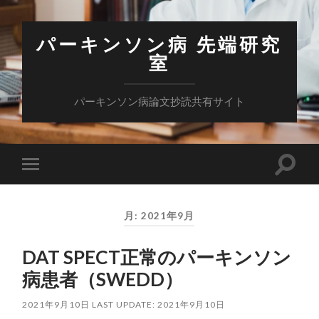
パーキンソン病 先端研究
室
パーキンソン病論文抄読共有サイト
検
モ
索
バ
フ
イ
ィ
ル
ー
月:
2021年9月
メ
ル
ニ
ド
ュ
を
DAT SPECT正常のパーキンソン
ー
切
を
り
病患者（SWEDD）
切
替
り
え
替
る
2021年9月10日
LAST UPDATE: 2021年9月10日
え