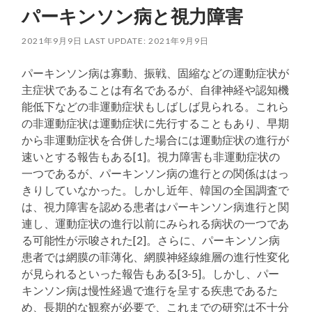
パーキンソン病と視力障害
2021年9月9日
LAST UPDATE: 2021年9月9日
パーキンソン病は寡動、振戦、固縮などの運動症状が
主症状であることは有名であるが、自律神経や認知機
能低下などの非運動症状もしばしば見られる。これら
の非運動症状は運動症状に先行することもあり、早期
から非運動症状を合併した場合には運動症状の進行が
速いとする報告もある[1]。視力障害も非運動症状の
一つであるが、パーキンソン病の進行との関係ははっ
きりしていなかった。しかし近年、韓国の全国調査で
は、視力障害を認める患者はパーキンソン病進行と関
連し、運動症状の進行以前にみられる病状の一つであ
る可能性が示唆された[2]。さらに、パーキンソン病
患者では網膜の菲薄化、網膜神経線維層の進行性変化
が見られるといった報告もある[3-5]。しかし、パー
キンソン病は慢性経過で進行を呈する疾患であるた
め、長期的な観察が必要で、これまでの研究は不十分