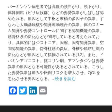
る
パーキンソン病患者では高度の腰曲がり、頸下がり、
体幹側屈（ピサ症候群）などの姿勢異常がしばしば認
められる。原因として中枢と末梢の多因子の異常、す
なわち大脳基底核や知覚運動統合の異常、体のスキー
ム知覚や姿勢コントロールに関する認知機能の異常、
筋骨格系の変化などが関与していると考えられてお
り、具体的にはジストニア、固縮、固有知覚異常、空
間認知能の異常、傍脊柱筋の炎症、脊椎や脂肪組織の
変化などが原因として指摘されている[1,2]。また、ド
パミンアゴニスト、抗コリン剤、アマンタジンは姿勢
異常の原因となる可能性があるとされている。こうし
た姿勢異常は痛みや転倒リスクを増大させ、QOLを
悪化させる要因となる。...
続きを読む
Facebook
Twitter
LinkedIn
Email