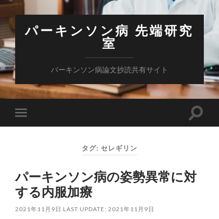
パーキンソン病 先端研究
室
パーキンソン病論文抄読共有サイト
検
モ
索
バ
フ
イ
ィ
ル
ー
タグ:
セレギリン
メ
ル
ニ
ド
ュ
を
パーキンソン病の姿勢異常に対
ー
切
を
り
する内服加療
切
替
り
え
替
る
2021年11月9日
LAST UPDATE: 2021年11月9日
え