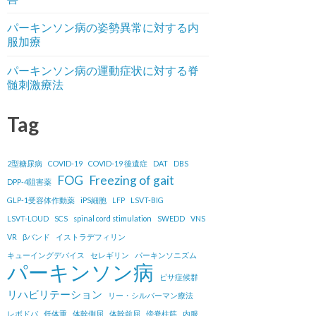
パーキンソン病の姿勢異常に対する内
服加療
パーキンソン病の運動症状に対する脊
髄刺激療法
Tag
2型糖尿病
COVID-19
COVID-19 後遺症
DAT
DBS
FOG
Freezing of gait
DPP-4阻害薬
GLP-1受容体作動薬
iPS細胞
LFP
LSVT-BIG
LSVT-LOUD
SCS
spinal cord stimulation
SWEDD
VNS
VR
βバンド
イストラデフィリン
キューイングデバイス
セレギリン
パーキンソニズム
パーキンソン病
ピサ症候群
リハビリテーション
リー・シルバーマン療法
レボドパ
低体重
体幹側屈
体幹前屈
傍脊柱筋
内服